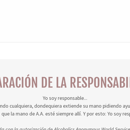
ARACIÓN DE LA RESPONSABI
Yo soy responsable...
ndo cualquiera, dondequiera extiende su mano pidiendo ay
 que la mano de A.A. esté siempre allí. Y por esto: Yo soy re
a con la autorización de Alcoholics Anonymous World Services