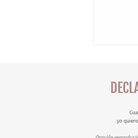
DECL
Cua
yo quiero
Oración reproducid