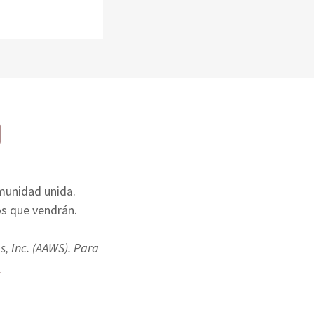
D
omunidad unida.
los que vendrán.
, Inc. (AAWS). Para
s