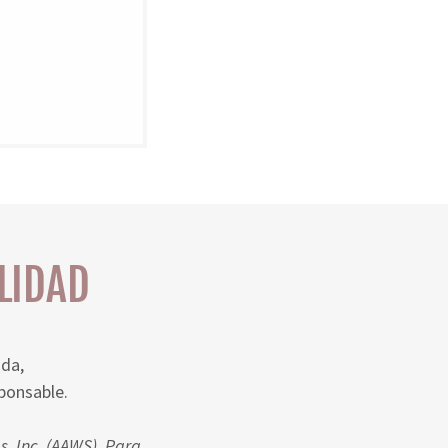
LIDAD
uda,
sponsable.
, Inc. (AAWS). Para